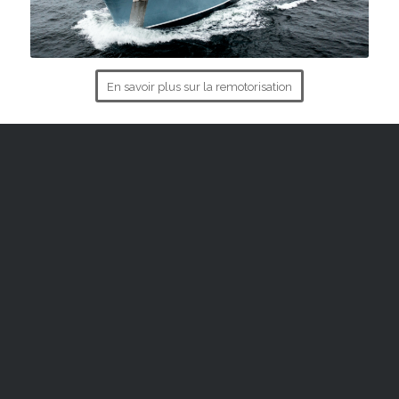
En savoir plus sur la remotorisation
SUIVEZ-NOUS !
Facebook
Instagram
Polarfront en temps réel
Mentions légales
CGV