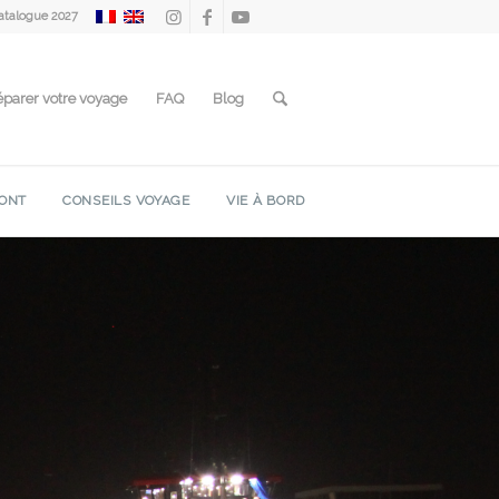
atalogue 2027
éparer votre voyage
FAQ
Blog
ONT
CONSEILS VOYAGE
VIE À BORD