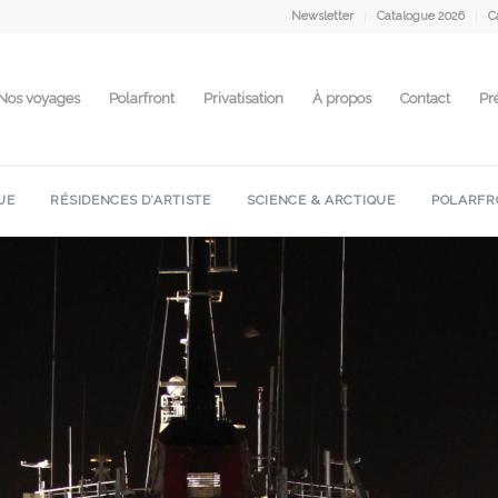
Newsletter
Catalogue 2026
C
Nos voyages
Polarfront
Privatisation
À propos
Contact
Pr
UE
RÉSIDENCES D’ARTISTE
SCIENCE & ARCTIQUE
POLARFR