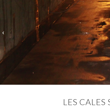
Pourquoi les feuilles
changent-elles de
couleur en automne ?
LES CALES 