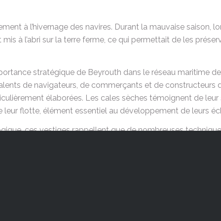
lement à l’hivernage des navires. Durant la mauvaise saison, l
mis à l’abri sur la terre ferme, ce qui permettait de les prés
portance stratégique de Beyrouth dans le réseau maritime de 
talents de navigateurs, de commerçants et de constructeurs d
ticulièrement élaborées. Les cales sèches témoignent de leur s
r de leur flotte, élément essentiel au développement de leurs
ologique, ces vestiges rappellent que de nombreuses techni
rs origines il y a plus de 2 500 ans. Si les matériaux et les di
 de la cale sèche — sortir un navire de l’eau pour en assurer l’
 depuis l’Antiquité.