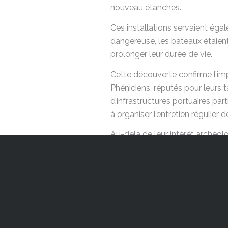
nouveau étanches.
Ces installations servaient éga
dangereuse, les bateaux étaient 
prolonger leur durée de vie.
Cette découverte confirme l’im
Phéniciens, réputés pour leurs 
d’infrastructures portuaires par
à organiser l’entretien régulie
Au-delà de leur intérêt arché
modernes trouvent en réalité leu
siècles, le principe fondamental
est resté pratiquement inchangé