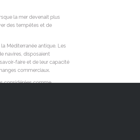
orsque la mer devenait plus
erver des tempêtes et de
la Méditerranée antique. Les
e navires, disposaient
avoir-faire et de leur capacité
 échanges commerciaux.
ques considérées comme
mensions ont évolué au fil des
entretien et les réparations —