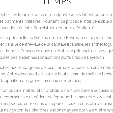
TEMPS
sèches, on imagine souvent de gigantesques infrastructures m
bâtiments militaires. Pourtant, ce procédé, indispensable à la
invention récente. Son histoire remonte à l’Antiquité.
exceptionnelle réalisée au cœur de Beyrouth en apporte une
ier dans le centre-ville de la capitale libanaise, les archéolo
inestimable. Conservés dans un état exceptionnel, ces vestiges
bles des anciennes installations portuaires de Beyrouth.
èches accompagnées de leurs rampes d’accès, un ensemble da
nne. Cette découverte illustre le haut niveau de maîtrise tech
nt l’apparition des grands arsenaux modernes.
viron quatre mètres, était probablement destinée à accueillir
ion commerciale et côtière de l’époque. Les navires pouvaient 
être inspectés, entretenus ou réparés. Les carènes étaient ain
t la navigation, les planches endommagées pouvaient être rem