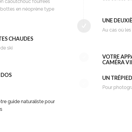
 en caoutchouc fourrées
s bottes en néoprène type
UNE DEUXIÈ
Au cas où les
TES CHAUDES
de ski
VOTRE APP
CAMÉRA V
À DOS
UN TRÉPIE
Pour photogra
tre guide naturaliste pour
es