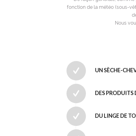
fonction de la météo (sous-vête
d
Nous vous
UN SÈCHE-CHE
DES PRODUITS 
DU LINGE DE T