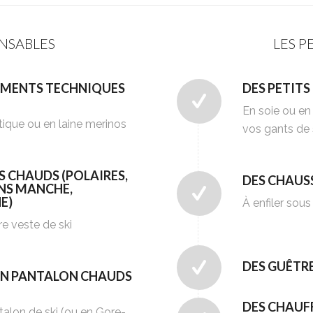
ENSABLES
LES P
EMENTS TECHNIQUES
DES PETITS
En soie ou en 
tique ou en laine merinos
vos gants de 
 CHAUDS (POLAIRES,
DES CHAUSS
NS MANCHE,
E)
À enfiler sou
e veste de ski
DES GUÊTR
 UN PANTALON CHAUDS
DES CHAUF
alon de ski (ou en Gore-