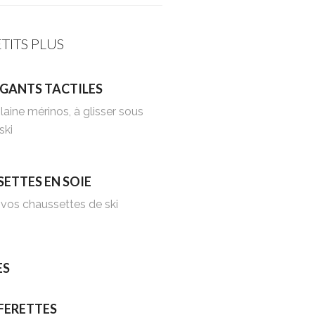
ETITS PLUS
 GANTS TACTILES
laine mérinos, à glisser sous
ski
ETTES EN SOIE
s vos chaussettes de ski
ES
FERETTES