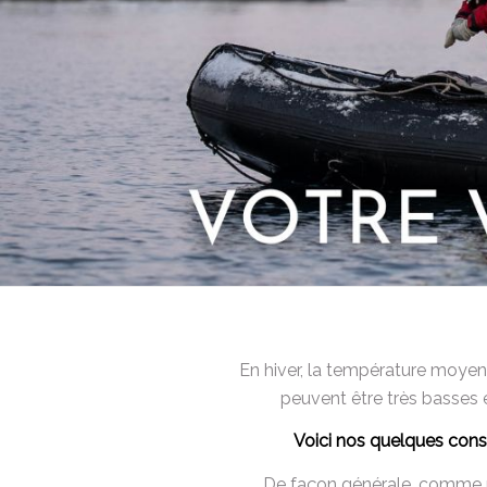
En hiver, la température moyen
peuvent être très basses 
Voici nos quelques conse
De façon générale, comme p