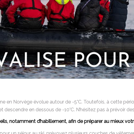
ne en Norvège évolue autour de -5°C. Toutefois, à cette pério
et descendre en dessous de -10°C. N’hésitez pas à prévoir de
ils, notamment d’habillement, afin de préparer au mieux votr
our un séjour au ski, prévoyez plusieurs couches de vêteme