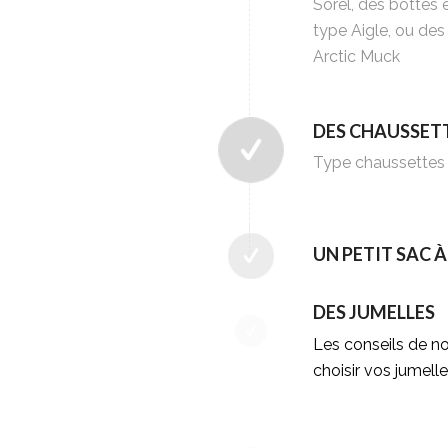
Sorel, des bottes
type Aigle, ou de
Arctic Muck
DES CHAUSSET
Type chaussettes 
UN PETIT SAC 
DES JUMELLES
Les conseils de no
choisir vos jumell