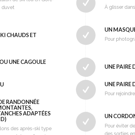
À glisser dan
n duvet
UN MASQUE
SKI CHAUDS ET
Pour photogra
/OU UNE CAGOULE
UNE PAIRE
UNE PAIRE 
OU
Pour rejoindre
 DE RANDONNÉE
MONTANTES,
ÉTANCHES ADAPTÉES
UN CORDON
ID)
Pour éviter d
lons des après-ski type
des sorties e