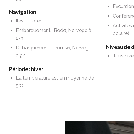
Excursion
Navigation
Conféren
Îles Lofoten
Activités
Embarquement : Bodø, Norvège à
polaire)
17h
Niveau de d
Débarquement : Tromsø, Norvège
à 9h
Tous niv
Période : hiver
La température est en moyenne de
5°C