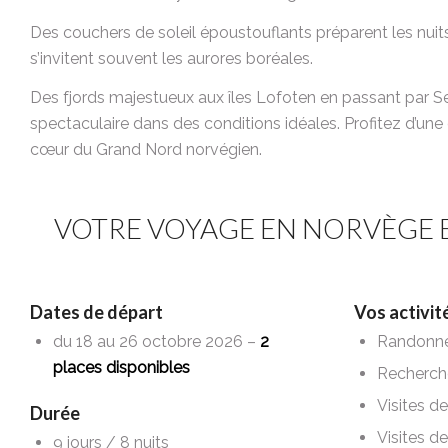
Des couchers de soleil époustouflants préparent les nuit
s’invitent souvent les aurores boréales.
Des fjords majestueux aux îles Lofoten en passant par S
spectaculaire dans des conditions idéales. Profitez d’un
cœur du Grand Nord norvégien.
VOTRE VOYAGE EN NORVÈGE
Dates de départ
Vos activit
du 18 au 26 octobre 2026 –
2
Randonn
places disponibles
Recherche
Visites d
Durée
Visites d
9 jours / 8 nuits