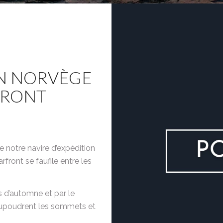
EN NORVÈGE
FRONT
notre navire d’expédition
front se faufile entre les
s d’automne et par le
saupoudrent les sommets et