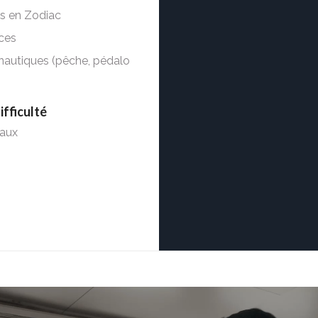
s en Zodiac
ces
 nautiques
(pêche, pédalo
ifficulté
eaux