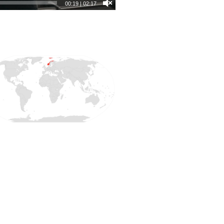
00:21
|
02:17