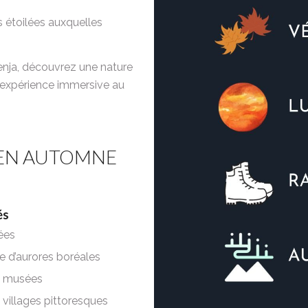
s étoilées auxquelles
enja, découvrez une nature
e expérience immersive au
 EN AUTOMNE
és
ées
 d’aurores boréales
e musées
e villages pittoresques