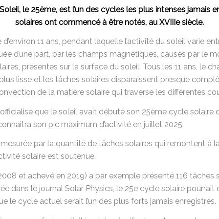
oleil, le 25ème, est l’un des cycles les plus intenses jamais 
solaires ont commencé à être notés, au XVIIIe siècle.
 d’environ 11 ans, pendant laquelle l’activité du soleil varie
ituée d’une part, par les champs magnétiques, causés par le m
olaires, présentes sur la surface du soleil. Tous les 11 ans, le
état plus lisse et les tâches solaires disparaissent presque com
onvection de la matière solaire qui traverse les différentes cou
ficialisé que le soleil avait débuté son 25ème cycle solaire
connaitra son pic maximum d’activité en juillet 2025.
st mesurée par la quantité de tâches solaires qui remontent à l
tivité solaire est soutenue.
2008 et achevé en 2019) a par exemple présenté 116 tâches so
iée dans le journal Solar Physics, le 25e cycle solaire pourrai
que le cycle actuel serait l’un des plus forts jamais enregistrés.