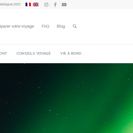
atalogue 2027
éparer votre voyage
FAQ
Blog
ONT
CONSEILS VOYAGE
VIE À BORD