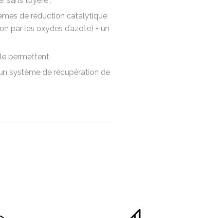
e, sans tuyère ;
èmes de réduction catalytique
on par les oxydes d’azote) + un
 le permettent
un système de récupération de